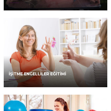
İŞİTME ENGELLİLER EĞİTİMİ