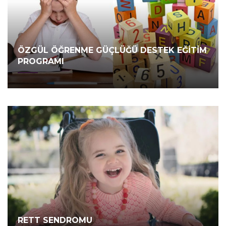
ÖZGÜL ÖĞRENME GÜÇLÜĞÜ DESTEK EĞİTİM
PROGRAMI
RETT SENDROMU